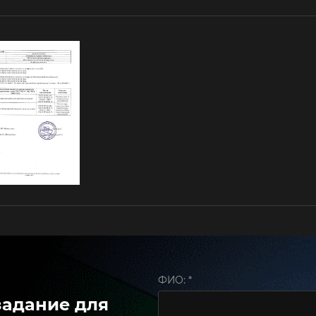
ФИО:
*
задание для