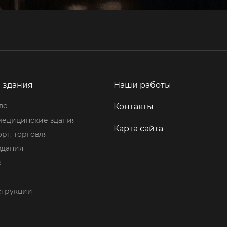
 здания
Наши работы
во
Контакты
медицинские здания
Карта сайта
орт, торговля
здания
е
струкции